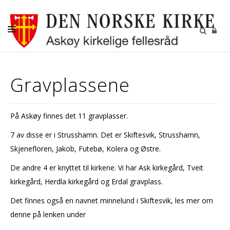
AKTUELT
Gravplassene
KALENDER
BEGRAVELSE
På Askøy finnes det 11 gravplasser.
KONFIRMASJON
7 av disse er i Strusshamn. Det er Skiftesvik, Strusshamn,
BARN
Skjenefloren, Jakob, Futebø, Kolera og Østre.
DIAKONI
De andre 4 er knyttet til kirkene. Vi har Ask kirkegård, Tveit
kirkegård, Herdla kirkegård og Erdal gravplass.
UNGDOM
Det finnes også en navnet minnelund i Skiftesvik, les mer om
MENIGHETSBLADET
denne på lenken under