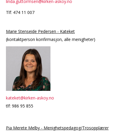
linda.guttormsen@kirken-askoy.no
Tlf: 474 11 007
Marie Stenseide Pedersen - Kateket
(kontaktperson konfirmasjon, alle menigheter)
kateket@kirken-askoy.no
tlf: 986 95 855
Pia Merete Melby - Menighetspedagog/Trosopplærer