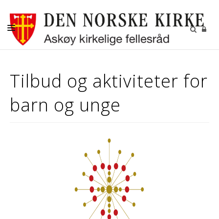
AKTUELT
Tilbud og aktiviteter for
KALENDER
barn og unge
BEGRAVELSE
KONFIRMASJON
BARN
DIAKONI
UNGDOM
MENIGHETSBLADET