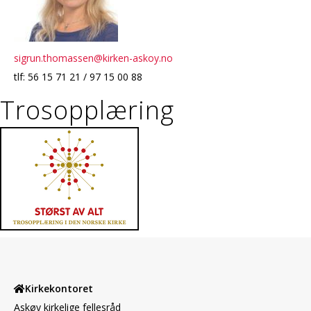
sigrun.thomassen@kirken-askoy.no
tlf: 56 15 71 21 / 97 15 00 88
Trosopplæring
Kirkekontoret
Askøy kirkelige fellesråd