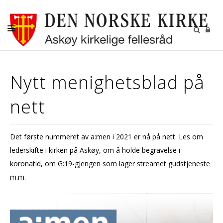
AKTUELT
Nytt menighetsblad på
KALENDER
nett
BEGRAVELSE
KONFIRMASJON
Det første nummeret av a:men i 2021 er nå på nett. Les om
BARN
lederskifte i kirken på Askøy, om å holde begravelse i
DIAKONI
koronatid, om G:19-gjengen som lager streamet gudstjeneste
m.m.
UNGDOM
MENIGHETSBLADET