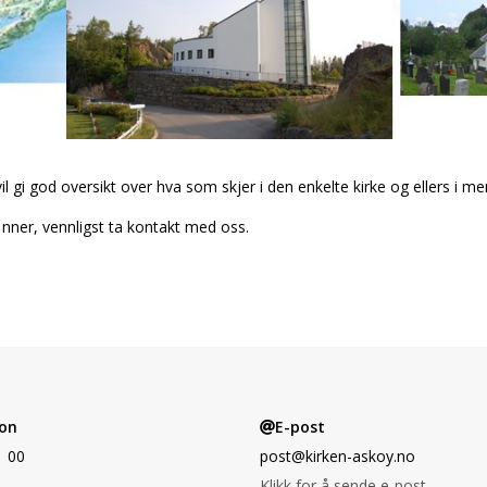
gi god oversikt over hva som skjer i den enkelte kirke og ellers i men
inner, vennligst ta kontakt med oss.
on
E-post
1 00
post@kirken-askoy.no
Klikk for å sende e-post