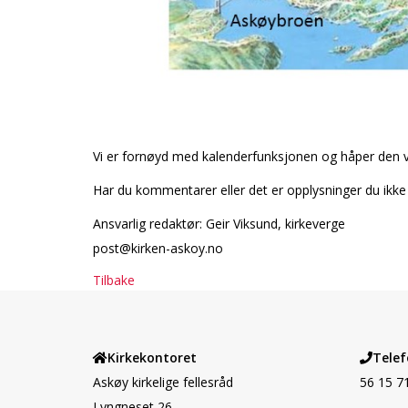
Vi er fornøyd med kalenderfunksjonen og håper den vil 
Har du kommentarer eller det er opplysninger du ikke f
Ansvarlig redaktør: Geir Viksund, kirkeverge
post@kirken-askoy.no
Tilbake
Kirkekontoret
Telef
Askøy kirkelige fellesråd
56 15 7
Lyngneset 26