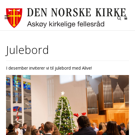
AKTUELT
Julebord
KALENDER
BEGRAVELSE
I desember inviterer vi til julebord med Alive!
KONFIRMASJON
BARN
DIAKONI
UNGDOM
MENIGHETSBLADET