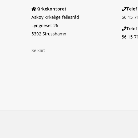
Kirkekontoret
Telef
Askøy kirkelige fellesråd
56 15 7
Lyngneset 26
Telef
5302 Strusshamn
56 15 7
Se kart