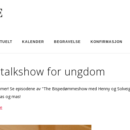
TUELT
KALENDER
BEGRAVELSE
KONFIRMASJON
talkshow for ungdom
mmer! Se episodene av "The Bispedømmeshow med Henny og Solveig"
fjas og mas!
be