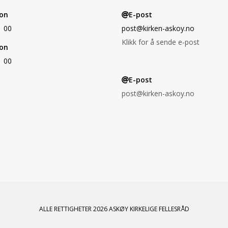
on
E-post
1 00
post@kirken-askoy.no
Klikk for å sende e-post
on
1 00
E-post
post@kirken-askoy.no
ALLE RETTIGHETER 2026 ASKØY KIRKELIGE FELLESRÅD