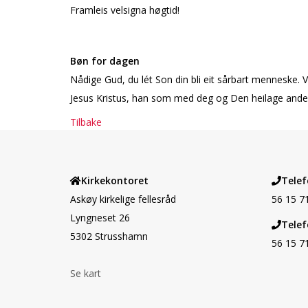
Framleis velsigna høgtid!
Bøn for dagen
Nådige Gud, du lét Son din bli eit sårbart menneske. Vi
Jesus Kristus, han som med deg og Den heilage ande 
Tilbake
Kirkekontoret
Telef
Askøy kirkelige fellesråd
56 15 7
Lyngneset 26
Telef
5302 Strusshamn
56 15 7
Se kart