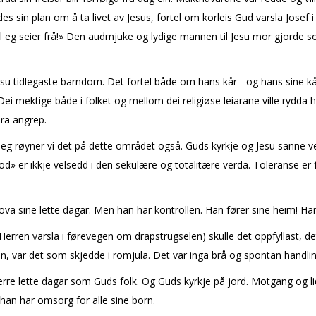
 sin plan om å ta livet av Jesus, fortel om korleis Gud varsla Josef 
 eg seier frå!» Den audmjuke og lydige mannen til Jesu mor gjorde som 
 Jesu tidlegaste barndom. Det fortel både om hans kår - og hans sine kå
Dei mektige både i folket og mellom dei religiøse leiarane ville rydda 
ira angrep.
eleg røyner vi det på dette området også. Guds kyrkje og Jesu sanne ve
d» er ikkje velsedd i den sekulære og totalitære verda. Toleranse er 
 lova sine lette dagar. Men han har kontrollen. Han fører sine heim! Ha
at Herren varsla i førevegen om drapstrugselen) skulle det oppfyllast,
, var det som skjedde i romjula. Det var inga brå og spontan handlin
berre lette dagar som Guds folk. Og Guds kyrkje på jord. Motgang og lid
han har omsorg for alle sine born.