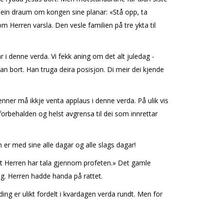
i ein draum om kongen sine planar: «Stå opp, ta
Herren varsla. Den vesle familien på tre flykta til
r i denne verda. Vi fekk aning om det alt juledag -
han bort. Han truga deira posisjon. Di meir dei kjende
nner må ikkje venta applaus i denne verda. På ulik vis
forbehalden og helst avgrensa til dei som innrettar
n er med sine alle dagar og alle slags dagar!
 det Herren har tala gjennom profeten.» Det gamle
g. Herren hadde handa på rattet.
ing er ulikt fordelt i kvardagen verda rundt. Men for