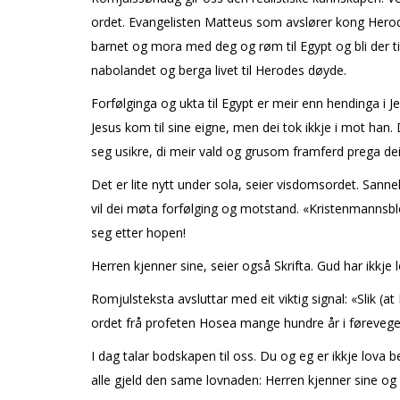
ordet. Evangelisten Matteus som avslører kong Herodes
barnet og mora med deg og røm til Egypt og bli der til
nabolandet og berga livet til Herodes døyde.
Forfølginga og flukta til Egypt er meir enn hendinga i
Jesus kom til sine eigne, men dei tok ikkje i mot han. 
seg usikre, di meir vald og grusom framferd prega de
Det er lite nytt under sola, seier visdomsordet. Sann
vil dei møta forfølging og motstand. «Kristenmannsblo
seg etter hopen!
Herren kjenner sine, seier også Skrifta. Gud har ikkje
Romjulsteksta avsluttar med eit viktig signal: «Slik (
ordet frå profeten Hosea mange hundre år i førevegen
I dag talar bodskapen til oss. Du og eg er ikkje lova 
alle gjeld den same lovnaden: Herren kjenner sine og 