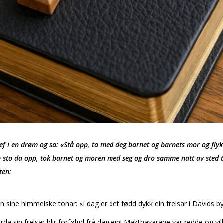
ef i en drøm og sa: «Stå opp, ta med deg barnet og barnets mor og flykt t
n sto da opp, tok barnet og moren med seg og dro samme natt av sted til
ten:
 sine himmelske tonar: «I dag er det fødd dykk ein frelsar i Davids b
a sin frelsar blir forfølgd frå dag ein! Makthavarane var redde og vil