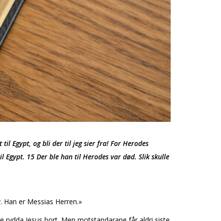
il Egypt, og bli der til jeg sier fra! For Herodes
 Egypt. 15 Der ble han til Herodes var død. Slik skulle
y. Han er Messias Herren.»
le rydda Jesus bort. Men motstandarane får aldri siste