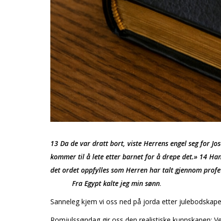
13 Da de var dratt bort, viste Herrens engel seg for Jos
kommer til å lete etter barnet for å drepe det.» 14 Ha
det ordet oppfylles som Herren har talt gjennom profe
Fra Egypt kalte jeg min sønn
.
Sanneleg kjem vi oss ned på jorda etter julebodskapen
Romjulssøndag gir oss den realistiske kunnskapen: Verd