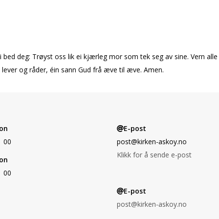
 bed deg: Trøyst oss lik ei kjærleg mor som tek seg av sine. Vern alle 
lever og råder, éin sann Gud frå æve til æve. Amen.
on
E-post
1 00
post@kirken-askoy.no
Klikk for å sende e-post
on
1 00
E-post
post@kirken-askoy.no