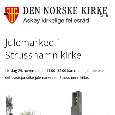
AKTUELT
Julemarked i
KALENDER
Strusshamn kirke
BEGRAVELSE
KONFIRMASJON
Lørdag 29. november kl. 11.00–15.00 kan man igjen besøke
BARN
det tradisjonsrike julemarkedet i Strusshamn kirke.
DIAKONI
UNGDOM
MENIGHETSBLADET