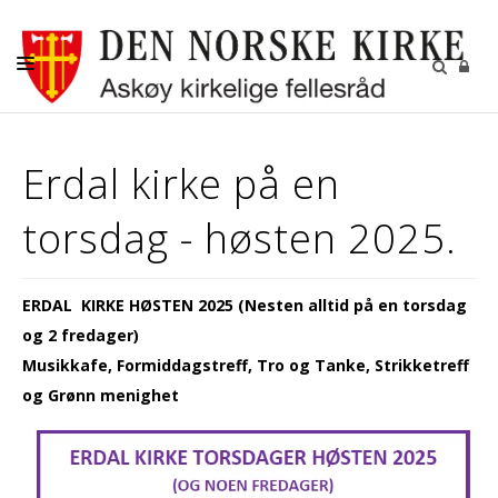
AKTUELT
Erdal kirke på en
KALENDER
torsdag - høsten 2025.
BEGRAVELSE
KONFIRMASJON
ERDAL KIRKE HØSTEN 2025
(Nesten alltid på en torsdag
BARN
og 2 fredager)
DIAKONI
Musikkafe, Formiddagstreff, Tro og Tanke, Strikketreff
og Grønn menighet
UNGDOM
MENIGHETSBLADET