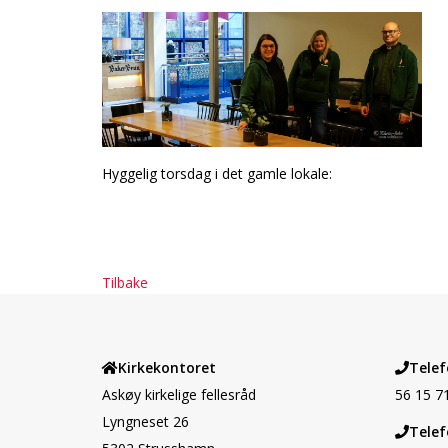
Hyggelig torsdag i det gamle lokale:
Tilbake
Kirkekontoret
Telef
Askøy kirkelige fellesråd
56 15 7
Lyngneset 26
Telef