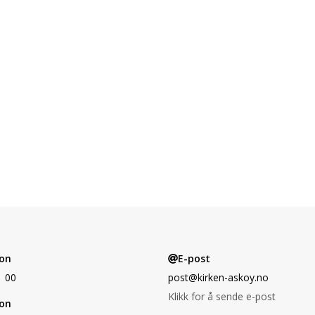
on
E-post
1 00
post@kirken-askoy.no
Klikk for å sende e-post
on