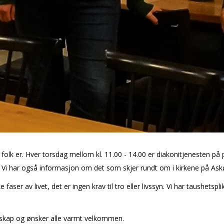
folk er. Hver torsdag mellom kl. 11.00 - 14.00 er diakonitjenesten på 
e. Vi har også informasjon om det som skjer rundt om i kirkene på Ask
e faser av livet, det er ingen krav til tro eller livssyn. Vi har taushets
entskap og ønsker alle varmt velkommen.