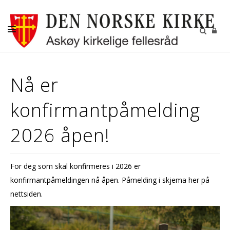
AKTUELT
Nå er
KALENDER
konfirmantpåmelding
BEGRAVELSE
KONFIRMASJON
2026 åpen!
BARN
DIAKONI
For deg som skal konfirmeres i 2026 er
konfirmantpåmeldingen nå åpen. Påmelding i skjema her på
UNGDOM
nettsiden.
MENIGHETSBLADET